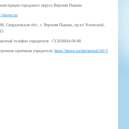
нистрация городского округа Верхняя Пышма
://movp.ru/
90, Свердловская обл., г. Верхняя Пышма, пр-кт Успенский,
115
актный телефон учредителя: +7(34368)4-04-80
тронная приёмная учредителя:
https://movp.ru/site/section?id=5