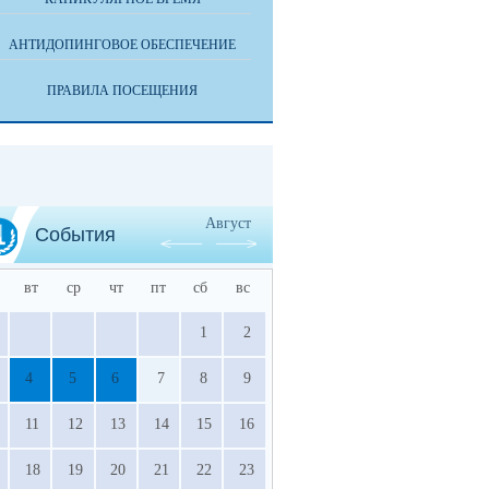
АНТИДОПИНГОВОЕ ОБЕСПЕЧЕНИЕ
ПРАВИЛА ПОСЕЩЕНИЯ
Август
События
вт
ср
чт
пт
сб
вс
1
2
4
5
6
7
8
9
11
12
13
14
15
16
18
19
20
21
22
23