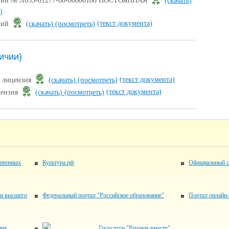
ензий № Л035-01277-66-00660180 ПОСТОЯННАЯ
(скачать)
)
(текст документа)
нзий
(скачать)
(посмотреть)
ичии)
(текст документа)
я лицензия
(скачать)
(посмотреть)
(текст документа)
цензия
(скачать)
(посмотреть)
ственных
Культура.рф
Официальный с
 и высшего
Федеральный портал "Российское образование"
Портал онлай
ия
Госуслуги "Решаем вместе"