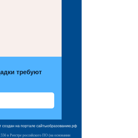
адки требуют
т создан на портале сайтыобразованию.рф
556 в Реестре российского ПО (на основании