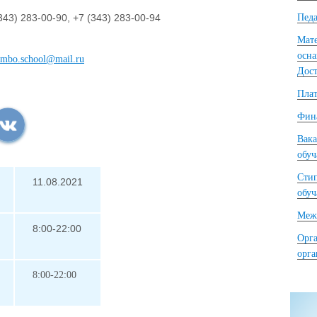
343) 283-00-90, +7 (343) 283-00-94
Педа
Мате
осна
ambo.school@mail.ru
Дост
Плат
Фина
Вака
обу
Сти
11.08.2021
обу
Межд
8:00-22:00
Орга
орг
8:00-22:00