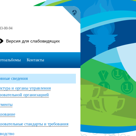
83-00-94
Версия для слабовидящих
отоальбомы
Контакты
вные сведения
ктура и органы управления
зовательной организацией
ументы
азование
зовательные стандарты и требования
водство