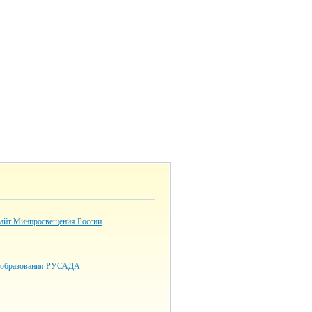
айт Минпросвещения России
н-образования РУСАДА