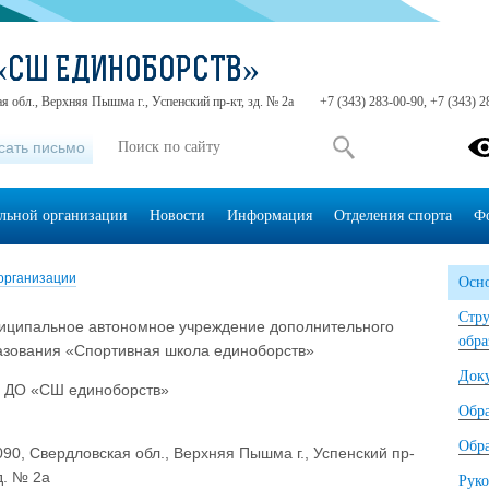
«СШ ЕДИНОБОРСТВ»
я обл., Верхняя Пышма г., Успенский пр-кт, зд. № 2а
+7 (343) 283-00-90, +7 (343) 2
сать письмо
ельной организации
Новости
Информация
Отделения спорта
Ф
организации
Осно
Стру
иципальное автономное учреждение дополнительного
обра
азования «Спортивная школа единоборств»
Док
 ДО «СШ единоборств»
Обр
Обра
90, Свердловская обл., Верхняя Пышма г., Успенский пр-
зд. № 2а
Руко